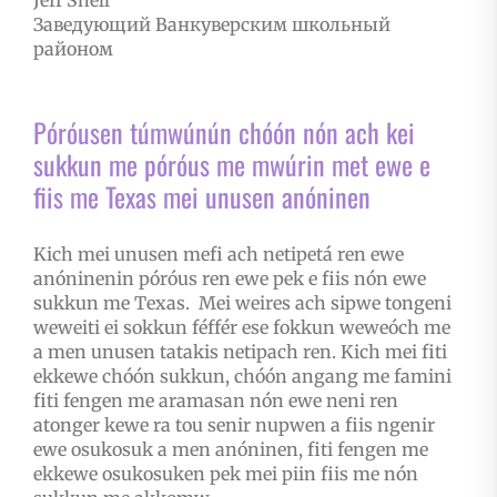
Заведующий Ванкуверским школьный
районом
Póróusen túmwúnún chóón nón ach kei
sukkun me póróus me mwúrin met ewe e
fiis me Texas mei unusen anóninen
Kich mei unusen mefi ach netipetá ren ewe
anóninenin póróus ren ewe pek e fiis nón ewe
sukkun me Texas. Mei weires ach sipwe tongeni
weweiti ei sokkun féffér ese fokkun weweóch me
a men unusen tatakis netipach ren. Kich mei fiti
ekkewe chóón sukkun, chóón angang me famini
fiti fengen me aramasan nón ewe neni ren
atonger kewe ra tou senir nupwen a fiis ngenir
ewe osukosuk a men anóninen, fiti fengen me
ekkewe osukosuken pek mei piin fiis me nón