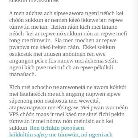
sukkun me akkomw.
A men aúchea ach sipwe awora ngeni néúch kei
chóón sukkun ar nenien káeó ikkewe ian repwe
túmwún me ian. Iteiten ráán kich mei tinano
néúch kei ar repwe nó sukkun nón ar repwe mefi
tong me túmwún. Sia men mochen ar repwe
pwapwa me káeó iteiten ráán. Ekkei sokkun
osukosuk mei unusen anóninen ren ewe
angangen pek e fiis nanew mei áchema sefán
ngeni kich pwe mei tufich an epwe pékúkái
manaúach.
Kich mei achocho ne amwonetá ne awora kókkót
mei fatafatéóch me ach angang nupwen sipwe
sápenong nón osukosuk mei weweitá,
atapwanapwan me efeingaw. Mei pwan wor néún
VPS chóón maas ir mei káeó me sinei fichi pekin
túmwún ir mei nómw nón meinisin ach kei
sukkun.
Ren tichikin poroúsen
kókkótún
safety
me túmwún, nó ngeni ach