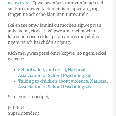
we
website.
Epwe pwénúetá túmwúnún ach kei
sukkun nupwen kich meinisin sipwe angang
fengen ne achocho fáán itan túmwúnún.
Iká en me ómw famini ou mochen sipwe pwan
ánisi kemi, ekkieki iká pwe ámi mei mochen
katon póróusen ekkei pekin áninis me póróus
ngeni néúch kei chóón angang.
Kich mei pwan pesei ómw kopwe nó ngeni ekkei
website:
School safety and crisis, National
Association of School Psychologists
Talking to children about violence, National
Association of School Psychologists
Seni ennetin netipei,
Jeff Snell
Superintendent