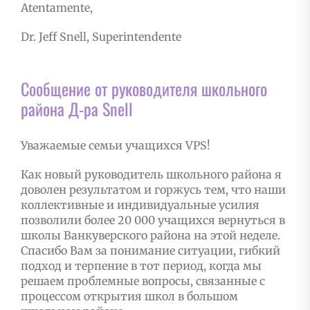
Atentamente,
Dr. Jeff Snell, Superintendente
Сообщение от руководителя школьного
района Д-ра Snell
Уважаемые семьи учащихся VPS!
Как новый руководитель школьного района я
доволен результатом и горжусь тем, что наши
коллективные и индивидуальные усилия
позволили более 20 000 учащихся вернуться в
школы Ванкуверского района на этой неделе.
Спасибо Вам за понимание ситуации, гибкий
подход и терпение в тот период, когда мы
решаем проблемные вопросы, связанные с
процессом открытия школ в большом