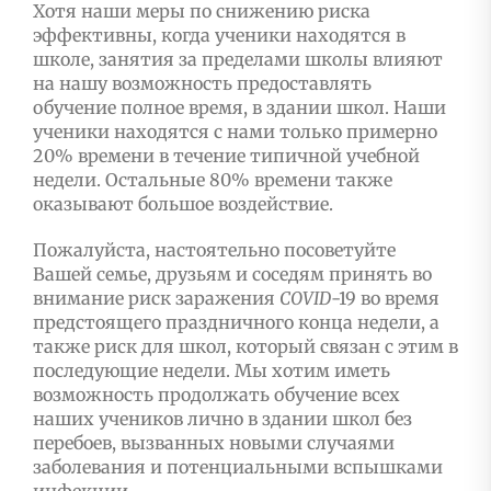
Хотя наши меры по снижению риска
эффективны, когда ученики находятся в
школе, занятия за пределами школы влияют
на нашу возможность предоставлять
обучение полное время, в здании школ. Наши
ученики находятся с нами только примерно
20% времени в течение типичной учебной
недели. Остальные 80% времени также
оказывают большое воздействие.
Пожалуйста, настоятельно посоветуйте
Вашей семье, друзьям и соседям принять во
внимание риск заражения
COVID
-19 во время
предстоящего праздничного конца недели, а
также риск для школ, который связан с этим в
последующие недели. Мы хотим иметь
возможность продолжать обучение всех
наших учеников лично в здании школ без
перебоев, вызванных новыми случаями
заболевания и потенциальными вспышками
инфекции.