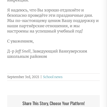
Я надеюсь, что Вы хорошо отдохнёте и
безопасно проведёте эти праздничные дни.
Мы по-настоящему ценим Вашу поддержку и
наши партнёрские отношения, и мы
настроены на успешный учебный год!
С уважением,
Д-р
Jeff
Snell
, Заведующий Ванкуверским
школьным районом
September 3rd, 2021
|
School news
Share This Story, Choose Your Platform!