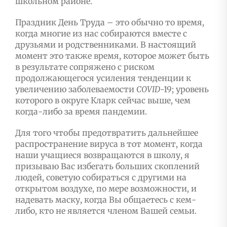
школьном районе.
Праздник День Труда – это обычно то время,
когда многие из нас собираются вместе с
друзьями и родственниками. В настоящий
момент это также время, которое может быть
в результате сопряжено с риском
продолжающегося усиления тенденции к
увеличению заболеваемости
COVID
-19; уровень
которого в округе Кларк сейчас выше, чем
когда-либо за время пандемии.
Для того чтобы предотвратить дальнейшее
распространение вируса в тот момент, когда
наши учащиеся возвращаются в школу, я
призываю Вас избегать больших скоплений
людей, советую собираться с другими на
открытом воздухе, по мере возможности, и
надевать маску, когда Вы общаетесь с кем-
либо, кто не является членом Вашей семьи.