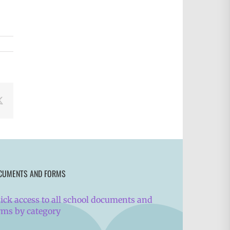
book
X
CUMENTS AND FORMS
ick access to all school documents and
rms by category