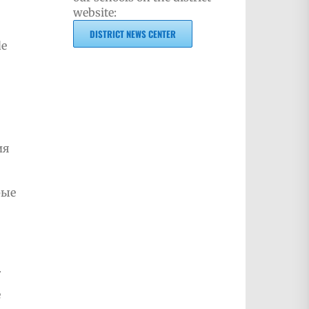
website:
DISTRICT NEWS CENTER
de
ия
рые
.
е