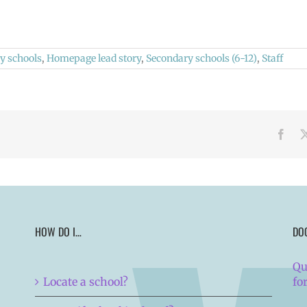
y schools
,
Homepage lead story
,
Secondary schools (6-12)
,
Staff
Face
HOW DO I…
DO
Qu
Locate a school?
fo