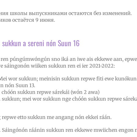
ания школы выпускниками остаются без изменений.
ков остаётся 9 июня.
 sukkun a sereni nón Suun 16
1, ren púngúmwóngún sno iká an iwe ais ekkewe aan, epwe
e sáingonón wiiken sukkun ren ei ier 2021-2022:
 Mei wor sukkun; meinisin sukkun repwe fiti ewe kunókun
un nón Suun 13.
 chóón sukkun repwe sárekái (wón 2 awa)
 sukkun; mei wor sukkun nge chóón sukkun repwe sárek
repwe etto sukkun me angang nón ekkei ráán.
n. Sáingónón ráánin sukkun ren ekkewe mwiichen engon 