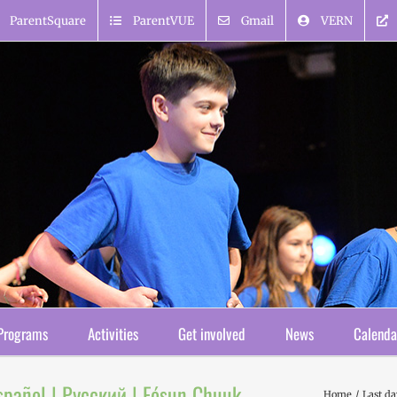
ParentSquare
ParentVUE
Gmail
VERN
Programs
Activities
Get involved
News
Calenda
Español | Русский | Fósun Chuuk
Home
Last da