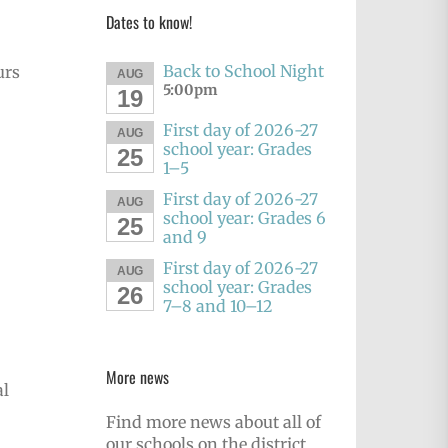
Dates to know!
Back to School Night
urs
AUG
5:00pm
19
First day of 2026-27
AUG
school year: Grades
25
1–5
First day of 2026-27
AUG
school year: Grades 6
25
and 9
First day of 2026-27
AUG
school year: Grades
26
7–8 and 10–12
More news
al
Find more news about all of
our schools on the district