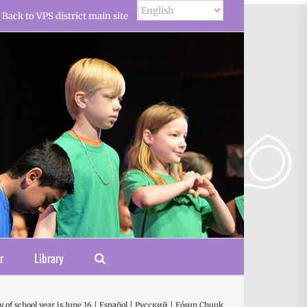
Back to VPS district main site
r
Library
y of school year is June 16 | Español | Русский | Fósun Chuuk