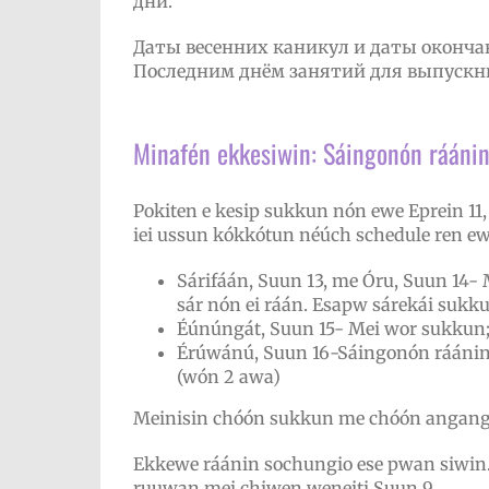
дни.
Даты весенних каникул и даты оконч
Последним днём занятий для выпускни
Minafén ekkesiwin: Sáingonón ráánin
Pokiten e kesip sukkun nón ewe Eprein 1
iei ussun kókkótun néúch schedule ren ew
Sárifáán, Suun 13, me Óru, Suun 14-
sár nón ei ráán. Esapw sárekái sukk
Éúnúngát, Suun 15- Mei wor sukkun;
Érúwánú, Suun 16-Sáingonón ráánin
(wón 2 awa)
Meinisin chóón sukkun me chóón angang 
Ekkewe ráánin sochungio ese pwan siwi
ruuwan mei chiwen weneiti Suun 9.