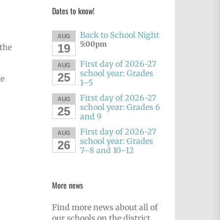
Dates to know!
Back to School Night
AUG
5:00pm
19
 the
First day of 2026-27
AUG
school year: Grades
25
ce
1–5
First day of 2026-27
AUG
school year: Grades 6
25
and 9
First day of 2026-27
AUG
school year: Grades
26
7–8 and 10–12
More news
Find more news about all of
our schools on the district