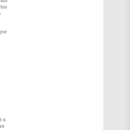
bido
utas
a
 por
й в
ия