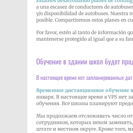
Estamos desarrollando planes de continge
a una escasez de conductores de autobuses
y/o disponibilidad de autobuses. Nuestra me
posible. Compartiremos estos planes en cu
Por favor, estén al tanto de información q
mantenerse protegido al igual que a su fami
Обучение в здании школ будет про
В настоящее время нет запланированных дат
Временное дистанционное обучение 
января. В настоящее время в VPS нет
обучения. Все школы планируют предо
Мы продолжаем отслеживать число отс
сотрудников, которых некем заменить,
штате и местном округе. Кроме того, 