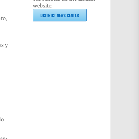
website:
DISTRICT NEWS CENTER
to,
es y
.
lo