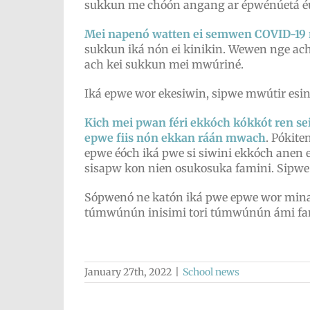
sukkun me chóón angang ar épwénúetá é
Mei napenó watten ei semwen COVID-19 n
sukkun iká nón ei kinikin. Wewen nge ac
ach kei sukkun mei mwúriné.
Iká epwe wor ekesiwin, sipwe mwútir esi
Kich mei pwan féri ekkóch kókkót ren se
epwe fiis nón ekkan ráán mwach
. Pókit
epwe éóch iká pwe si siwini ekkóch anen 
sisapw kon nien osukosuka famini. Sipwe
Sópwenó ne katón iká pwe epwe wor mina
túmwúnún inisimi tori túmwúnún ámi fa
January 27th, 2022
|
School news