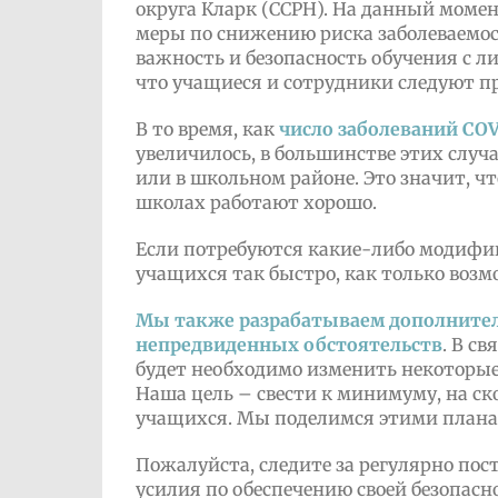
округа Кларк (CCPH). На данный моме
меры по снижению риска заболеваемос
важность и безопасность обучения с л
что учащиеся и сотрудники следуют п
В то время, как
число заболеваний CO
увеличилось, в большинстве этих случ
или в школьном районе. Это значит, 
школах работают хорошо.
Если потребуются какие-либо модифи
учащихся так быстро, как только возм
Мы также разрабатываем дополнитель
непредвиденных обстоятельств
. В с
будет необходимо изменить некоторые
Наша цель – свести к минимуму, на ск
учащихся. Мы поделимся этими планам
Пожалуйста, следите за регулярно по
усилия по обеспечению своей безопасн