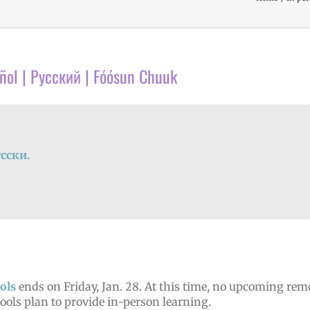
añol | Русский | Fóósun Chuuk
сски.
ols
ends on Friday, Jan. 28. At this time, no upcoming rem
hools plan to provide in-person learning.