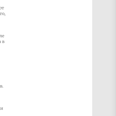
ют
то,
ле
 в
в.
ши