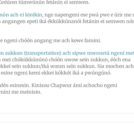
úréúren túmwúnún fetánin ei semwen.
ón ach ei kinikin
, nge napengeni ese pwá pwe e úrir me
h angangen epeti iká ékkúkkúnanói fetánin ei semwen nó
ne ngeni chóón angang me ach kewe famini.
in sukkun (transportation) ach sipwe mwonetá ngeni me
en mei chókúkkúnúnó chóón uwow sein sukkun, éóch ena
ekkei sein sukkun/iká woran sein sukkun. Sia mochen ach
 esine ngeni kemi ekkei kókkót iká a pwúngúnó.
fén esinesin. Kinisou Chapwur ámi achocho ngeni
mini me meinisin.