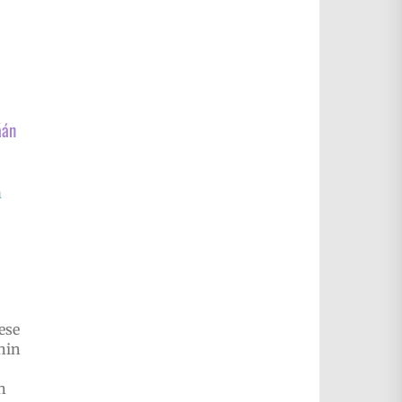
áán
h
ese
nin
n