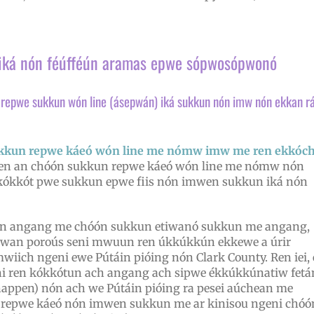
 iká nón féúfféún aramas epwe sópwosópwonó
 repwe sukkun wón line (ásepwán) iká sukkun nón imw nón ekkan r
kkun repwe káeó wón line me nómw imw me ren ekkóc
t ren an chóón sukkun repwe káeó wón line me nómw nón
kókkót pwe sukkun epwe fiis nón imwen sukkun iká nón
ón angang me chóón sukkun etiwanó sukkun me angang,
pwan poroús seni mwuun ren úkkúkkún ekkewe a úrir
wiich ngeni ewe Pútáin pióing nón Clark County. Ren iei, 
 ren kókkótun ach angang ach sipwe ékkúkkúnatiw fetá
ppen) nón ach we Pútáin pióing ra pesei aúchean me
epwe káeó nón imwen sukkun me ar kinisou ngeni chóó