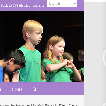
Back to VPS district main site
r
Library
son learning to continue | Español | Русский | Fóósun Chuuk