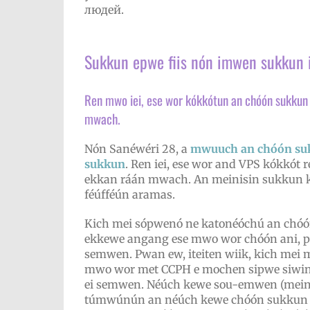
людей.
Sukkun epwe fiis nón imwen sukkun
Ren mwo iei, ese wor kókkótun an chóón sukkun
mwach.
Nón Sanéwéri 28, a
mwuuch an chóón su
sukkun
. Ren iei, ese wor and VPS kókkó
ekkan ráán mwach. An meinisin sukkun 
féúfféún aramas.
Kich mei sópwenó ne katonéóchú an chó
ekkewe angang ese mwo wor chóón ani, 
semwen. Pwan ew, iteiten wiik, kich mei m
mwo wor met CCPH e mochen sipwe siwini
ei semwen. Néúch kewe sou-emwen (meina
túmwúnún an néúch kewe chóón sukkun r