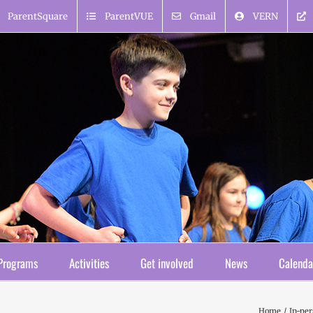
ParentSquare
ParentVUE
Gmail
VERN
Programs
Activities
Get involved
News
Calenda
Home
In-per