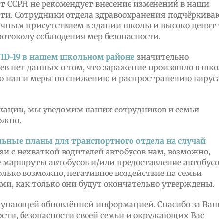
нт CCPH не рекомендует внесение изменений в наши
ти. Сотрудники отдела здравоохранения подчёркива
ичным присутствием в здании школы и высоко ценят 
ротоколу соблюдения мер безопасности.
VID-19 в нашем школьном районе
значительно
аев нет данных о том, что заражение произошло в шко
что наши меры по снижению и распространению вируса
кации, мы уведомим наших сотрудников и семьи
ожно.
ные планы для транспортного отдела на случай
вязи с нехваткой водителей автобусов нам, возможно,
 маршруты автобусов и/или предоставление автобусо
олько возможно, негативное воздействие на семьи
и, как только они будут окончательно утверждены.
ступающей обновлённой информацией. Спасибо за Ва
ости, безопасности своей семьи и окружающих Вас