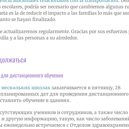
ncia adicionales relacionados con la transportación
. De
 escolares, podría ser necesario que cambiemos algunas r
ta es la de reducir el impacto a las familias lo más que se
anto se hayan finalizado.
ue actualizaremos regularmente. Gracias por sus esfuerzos
lia y a las personas a su alrededor.
должаться
 для дистанционного обучения
в нескольких школах
заканчивается в пятницу, 28
 запланированных дат для проведения дистанционного
ставлять обучение в зданиях.
утствующих учеников и сотрудников, а также число
 и другую информацию, такую, как число заболевани
мы еженедельно встречаемся с Отделом здравоохранен