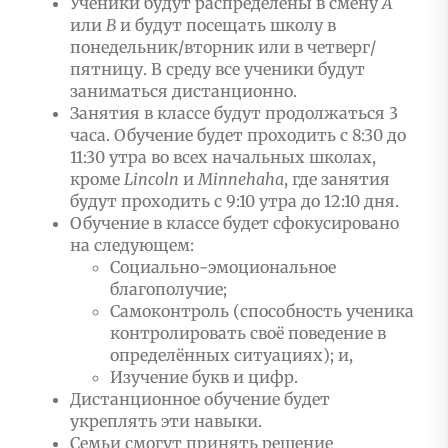
Ученики будут распределены в смену
A
или
B
и будут посещать школу в
понедельник/вторник или в четверг/
пятницу. В среду все ученики будут
заниматься дистанционно.
Занятия в классе будут продолжаться 3
часа. Обучение будет проходить с 8:30 до
11:30 утра во всех начальных школах,
кроме
Lincoln
и
Minnehaha
, где занятия
будут проходить с 9:10 утра до 12:10 дня.
Обучение в классе будет сфокусировано
на следующем:
Социально-эмоциональное
благополучие;
Самоконтроль (способность ученика
контролировать своё поведение в
определённых ситуациях); и,
Изучение букв и цифр.
Дистанционное обучение будет
укреплять эти навыки.
Семьи смогут принять решение