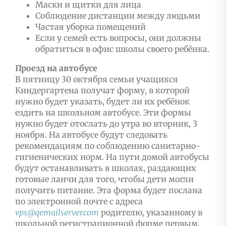
Маски и щитки для лица
Соблюдение дистанции между людьми
Частая уборка помещений
Если у семей есть вопросы, они должны
обратиться в офис школы своего ребёнка.
Проезд на автобусе
В пятницу 30 октября семьи учащихся
Киндергартена получат форму, в которой
нужно будет указать, будет ли их ребёнок
ездить на школьном автобусе. Эти формы
нужно будет отослать до утра во вторник, 3
ноября. На автобусе будут следовать
рекомендациям по соблюдению санитарно-
гигиенических норм. На пути домой автобусы
будут останавливать в школах, раздающих
готовые ланчи для того, чтобы дети могли
получить питание. Эта форма будет послана
по электронной почте с адреса
vps
@
qemailserver
.
com
родителю, указанному в
школьной регистрационной форме первым.