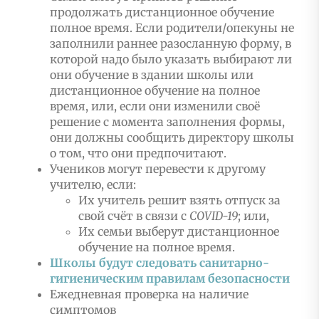
продолжать дистанционное обучение
полное время. Если родители/опекуны не
заполнили раннее разосланную форму, в
которой надо было указать выбирают ли
они обучение в здании школы или
дистанционное обучение на полное
время, или, если они изменили своё
решение с момента заполнения формы,
они должны сообщить директору школы
о том, что они предпочитают.
Учеников могут перевести к другому
учителю, если:
Их учитель решит взять отпуск за
свой счёт в связи с
COVID
-19
; или,
Их семьи выберут дистанционное
обучение на полное время.
Школы будут следовать санитарно-
гигиеническим правилам безопасности
Ежедневная проверка на наличие
симптомов