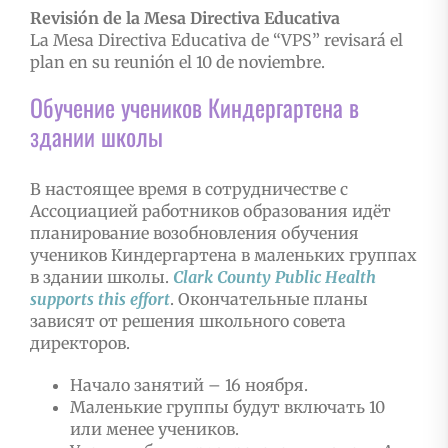
Revisión de la Mesa Directiva Educativa
La Mesa Directiva Educativa de “VPS” revisará el
plan en su reunión el 10 de noviembre.
Обучение учеников Киндергартена в
здании школы
В настоящее время в сотрудничестве с
Ассоциацией работников образования идёт
планирование возобновления обучения
учеников Киндергартена в маленьких группах
в здании школы.
Clark
County
Public
Health
supports
this
effort
. Окончательные планы
зависят от решения школьного совета
директоров.
Начало занятий – 16 ноября.
Маленькие группы будут включать 10
или менее учеников.