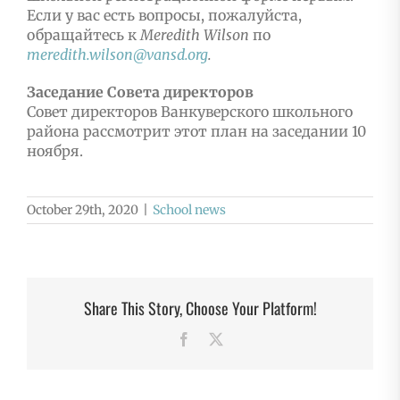
Если у вас есть вопросы, пожалуйста,
обращайтесь к
Meredith
Wilson
по
meredith
.
wilson
@
vansd
.
org
.
Заседание Совета директоров
Совет директоров Ванкуверского школьного
района рассмотрит этот план на заседании 10
ноября.
October 29th, 2020
|
School news
Share This Story, Choose Your Platform!
Facebook
X