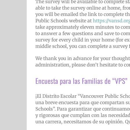
The survey will be available to complete s
able to take the survey online at home, f
you will be emailed the link to complete t
Public Schools website at
https://vansd.org
take approximately eleven minutes to comp
to answer a few questions and save to comp
survey for every child in your home (for e
middle school, you can complete a survey f
We thank you in advance for your thoughtf
administration, please don’t hesitate to co
Encuesta para las Familias de “VPS”
¡El Distrito Escolar “Vancouver Public Sc
una breve encuesta para que compartan su 
Schools”. Para garantizar que continuamos
y rigorosas que cumplan con las necesidade
una carrera, necesitamos de su opinión. Q