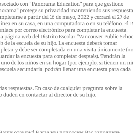
 asociado con “Panorama Education” para que gestione
anorama” protege su privacidad manteniendo sus respuest
mpletarse a partir del 16 de mayo, 2022 y cerrará el 27 de
ínea en su casa, en una computadora o en su teléfono. El 1
nlace por correo electrónico para completar la encuesta.
a página web del Distrito Escolar “Vancouver Public Schoo
eb de la escuela de su hijo. La encuesta deberá tomar
etar y debe ser completada en una visita únicamente (n
ardar la encuesta para completar después). Tendrán la
uno de los niños en su hogar (por ejemplo, si tienen un n
escuela secundaria, podrán llenar una encuesta para cada
s respuestas. En caso de cualquier pregunta sobre la
o duden en contactar al director de su hijo.
Ваши отзывы! В мае мы попросим Вас заполнить