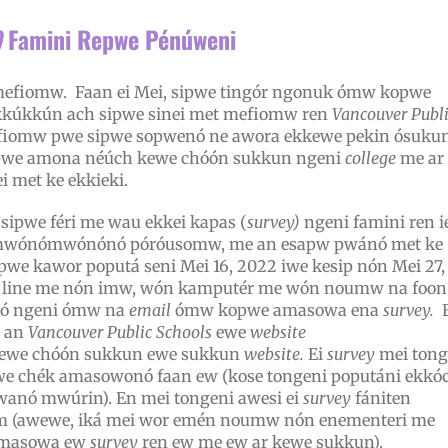
)
Famini Repwe Pénúweni
efiomw. Faan ei Mei, sipwe tingór ngonuk ómw kopwe
kkúkkún ach sipwe sinei met mefiomw ren
Vancouver Publ
fiomw pwe sipwe sopwenó ne awora ekkewe pekin ósuku
epwe amona néúch kewe chóón sukkun ngeni
college
me ar
 met ke ekkieki.
 sipwe féri me wau ekkei kapas (
survey)
ngeni famini ren i
mwónómwónónó póróusomw, me an esapw pwánó met ke
pwe kawor poputá seni Mei 16, 2022 iwe kesip nón Mei 27,
line me nón imw, wón kamputér me wón noumw na foon
ó ngeni ómw na
email
ómw kopwe amasowa ena
survey.
 an
Vancouver Public Schools
ewe
website
ewe chóón sukkun ewe sukkun
website.
Ei
survey
mei tong
e chék amasowonó faan ew (kose tongeni poputáni ekkó
wanó mwúrin). En mei tongeni awesi ei
survey
fániten
m (awewe, iká mei wor emén noumw nón enementeri me
 amasowa ew
survey
ren ew me ew ar kewe sukkun).