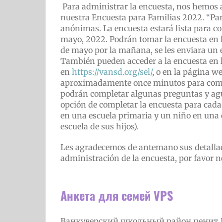
Para administrar la encuesta, nos hemos
nuestra Encuesta para Familias 2022. “P
anónimas. La encuesta estará lista para co
mayo, 2022. Podrán tomar la encuesta en l
de mayo por la mañana, se les enviara un e
También pueden acceder a la encuesta en l
en
https://vansd.org/sel/
, o en la página w
aproximadamente once minutos para compl
podrán completar algunas preguntas y agu
opción de completar la encuesta para cada 
en una escuela primaria y un niño en una 
escuela de sus hijos).
Les agradecemos de antemano sus detallada
administración de la encuesta, por favor n
Анкета для семей VPS
Ванкуверский школьный район ценит 