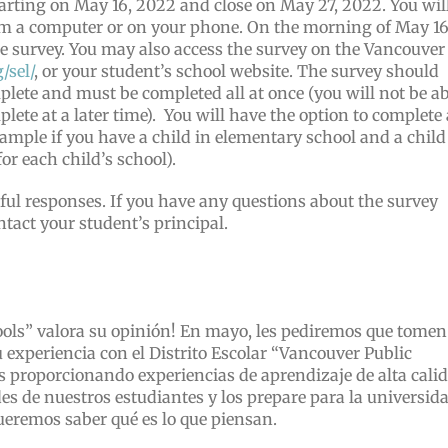
tarting on May 16, 2022 and close on May 27, 2022. You wil
rom a computer or on your phone. On the morning of May 16
he survey. You may also access the survey on the Vancouver
/sel/
, or your student’s school website. The survey should
lete and must be completed all at once (you will not be ab
lete at a later time). You will have the option to complete 
xample if you have a child in elementary school and a child
or each child’s school).
ul responses. If you have any questions about the survey
ntact your student’s principal.
hools” valora su opinión! En mayo, les pediremos que tomen
experiencia con el Distrito Escolar “Vancouver Public
 proporcionando experiencias de aprendizaje de alta cali
s de nuestros estudiantes y los prepare para la universid
ueremos saber qué es lo que piensan.