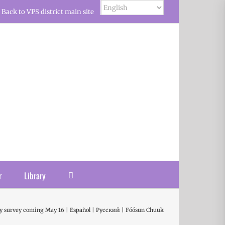
Back to VPS district main site
r
Library
y survey coming May 16 | Español | Русский | Fóósun Chuuk