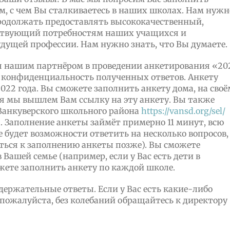
ом, с чем Вы сталкиваетесь в наших школах. Нам нужн
продолжать предоставлять высококачественный,
ствующий потребностям наших учащихся и
дущей профессии. Нам нужно знать, что Вы думаете.
я нашим партнёром в проведении анкетирования «20
т конфиденциальность полученных ответов. Анкету
2022 года. Вы сможете заполнить анкету дома, на своё
ая мы вышлем Вам ссылку на эту анкету. Вы также
 Ванкуверского школьного района
https://vansd.org/sel/
. Заполнение анкеты займёт примерно 11 минут, всю
е будет возможности ответить на несколько вопросов,
ться к заполнению анкеты позже). Вы сможете
 Вашей семье (например, если у Вас есть дети в
ожете заполнить анкету по каждой школе.
держательные ответы. Если у Вас есть какие-либо
пожалуйста, без колебаний обращайтесь к директору