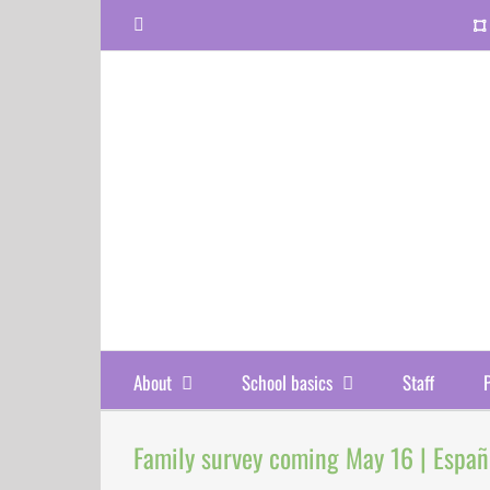
Skip
Facebook
to
content
About
School basics
Staff
Family survey coming May 16 | Españ