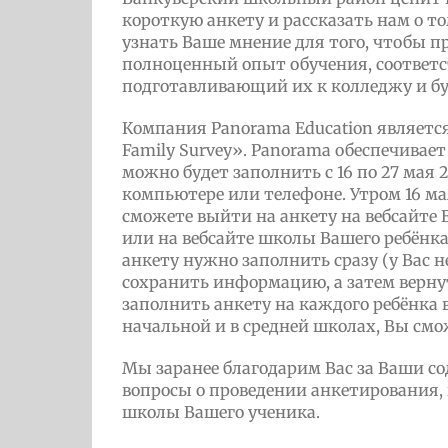
короткую анкету и рассказать нам о т
узнать Ваше мнение для того, чтобы 
полноценный опыт обучения, соответ
подготавливающий их к колледжу и бу
Компания Panorama Education являетс
Family Survey». Panorama обеспечивае
можно будет заполнить с 16 по 27 мая 
компьютере или телефоне. Утром 16 м
сможете выйти на анкету на вебсайте
или на вебсайте школы Вашего ребёнка
анкету нужно заполнить сразу (у Вас н
сохранить информацию, а затем верну
заполнить анкету на каждого ребёнка в
начальной и в средней школах, Вы см
Мы заранее благодарим Вас за Ваши со
вопросы о проведении анкетирования, 
школы Вашего ученика.