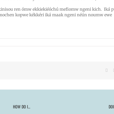
kinisou ren ómw ekkiekiéóchú mefiomw ngeni kich. Iká 
mochen kopwe kékkéri iká maak ngeni néún noumw ewe
Fac
HOW DO I…
DO