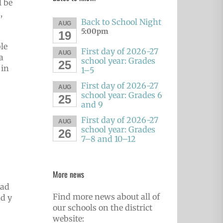
l be
,
Back to School Night
AUG
5:00pm
19
le
First day of 2026-27
AUG
a
school year: Grades
25
 in
1–5
First day of 2026-27
AUG
school year: Grades 6
25
and 9
First day of 2026-27
AUG
school year: Grades
26
7–8 and 10–12
More news
dad
Find more news about all of
ad y
our schools on the district
website: