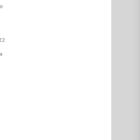
о
22
м