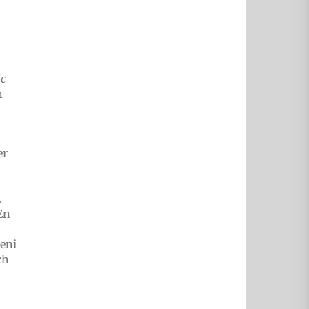
ic
n
er
.
En
eni
ch