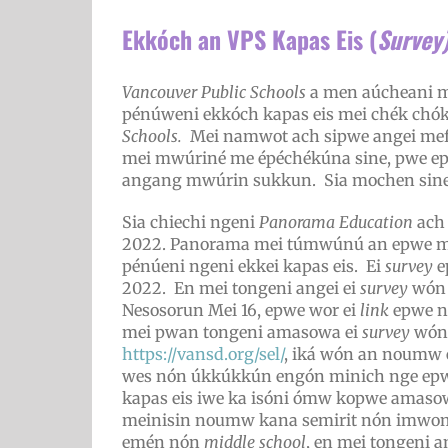
Ekkóch an VPS Kapas Eis (
Survey
Vancouver Public Schools
a men aúcheani m
pénúweni ekkóch kapas eis mei chék chó
Schools.
Mei namwot ach sipwe angei me
mei mwúriné me épéchékúna sine, pwe 
angang mwúrin sukkun. Sia mochen sinei
Sia chiechi ngeni
Panorama Education
ach
2022. Panorama
mei túmwúnú an epwe 
pénúeni ngeni ekkei kapas eis. Ei
survey
e
2022. En mei tongeni angei ei
survey
wón 
Nesosorun Mei 16, epwe wor ei
link
epwe n
mei pwan tongeni amasowa ei
survey
wón
https://vansd.org/sel/
,
iká wón an noumw 
wes nón úkkúkkún engón minich nge epw
kapas eis iwe ka isóni ómw kopwe amaso
meinisin noumw kana semirit nón imwo
emén nón
middle school
, en mei tongeni