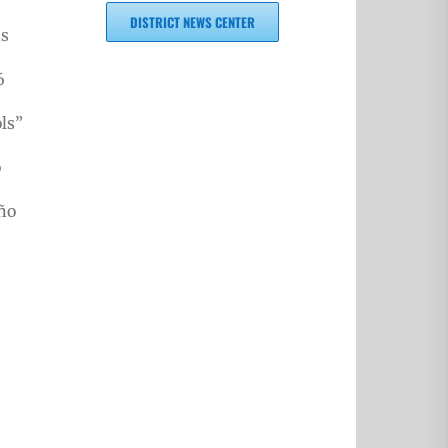
DISTRICT NEWS CENTER
as
6
ls”
o
iño