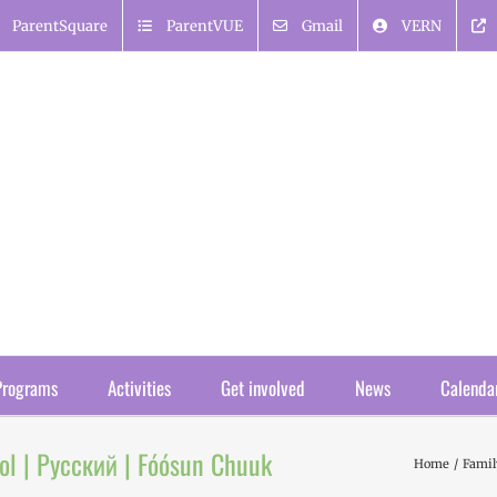
ParentSquare
ParentVUE
Gmail
VERN
Programs
Activities
Get involved
News
Calenda
ol | Русский | Fóósun Chuuk
Home
Famil