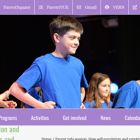
ParentSquare
ParentVUE
Gmail
VERN
Programs
Activities
Get involved
News
Calenda
tion and
ds and
Home
Parent info session: How self-regulation and emoti