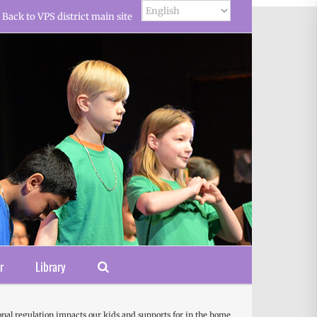
Back to VPS district main site
r
Library
onal regulation impacts our kids and supports for in the home