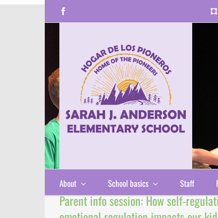
Skip
Facebook
to
content
About
School basics
Staff
Parent info session: How self-regula
emotional regulation impacts our ki