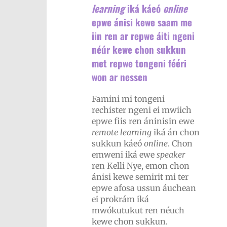
learning
iká káeó
online
epwe ánisi kewe saam me
iin ren ar repwe áiti ngeni
néúr kewe chon sukkun
met repwe tongeni fééri
won ar nessen
Famini mi tongeni
rechister ngeni ei mwiich
epwe fiis ren áninisin ewe
remote
learning
iká án chon
sukkun káeó
online
. Chon
emweni iká ewe
speaker
ren Kelli Nye, emon chon
ánisi kewe semirit mi ter
epwe afosa ussun áuchean
ei prokrám iká
mwókutukut ren néuch
kewe chon sukkun.