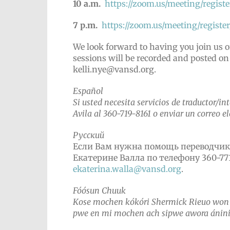
10 a.m.
https://zoom.us/meeting/reg
7 p.m.
https://zoom.us/meeting/regi
We look forward to having you join us 
sessions will be recorded and posted on
kelli.nye@vansd.org.
Español
Si usted necesita servicios de traductor/in
Avila al
360-719-8161
o enviar un correo e
Русский
Если Вам нужна помощь переводчика
Екатерине Валла по телефону 360-77
ekaterina.walla@vansd.org
.
Fóósun Chuuk
Kose mochen kókóri Shermick Rieuo won (
pwe en mi mochen ach sipwe awora ánini