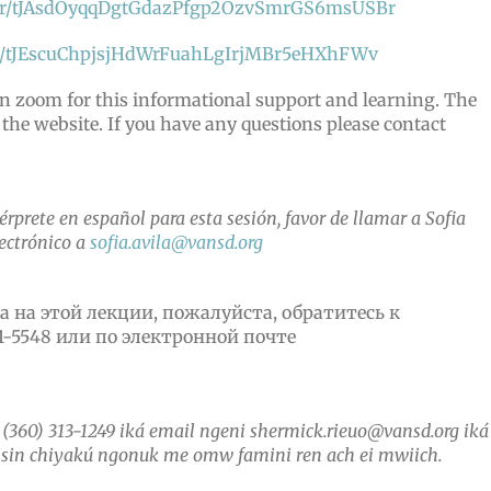
ister/tJAsdOyqqDgtGdazPfgp2OzvSmrGS6msUSBr
ster/tJEscuChpjsjHdWrFuahLgIrjMBr5eHXhFWv
on zoom for this informational support and learning. The
 the website. If you have any questions please contact
térprete en español para esta sesión, favor de llamar a Sofia
lectrónico a
sofia.avila@vansd.org
 на этой лекции, пожалуйста, обратитесь к
1-5548 или по электронной почте
360) 313-1249 iká email ngeni shermick.rieuo@vansd.org iká
sin chiyakú ngonuk me omw famini ren ach ei mwiich.