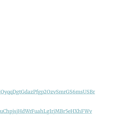
tJAsdOyqqDgtGdazPfgp2OzvSmrGS6msUSBr
tJEscuChpjsjHdWrFuahLgIrjMBr5eHXhFWv