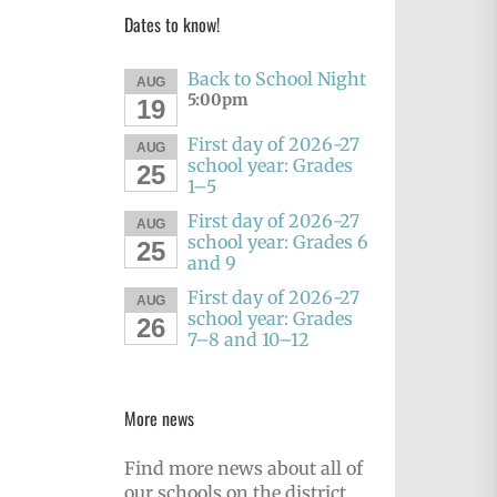
Dates to know!
Back to School Night
AUG
5:00pm
19
First day of 2026-27
AUG
school year: Grades
25
1–5
First day of 2026-27
AUG
school year: Grades 6
25
and 9
First day of 2026-27
AUG
school year: Grades
26
7–8 and 10–12
More news
Find more news about all of
our schools on the district