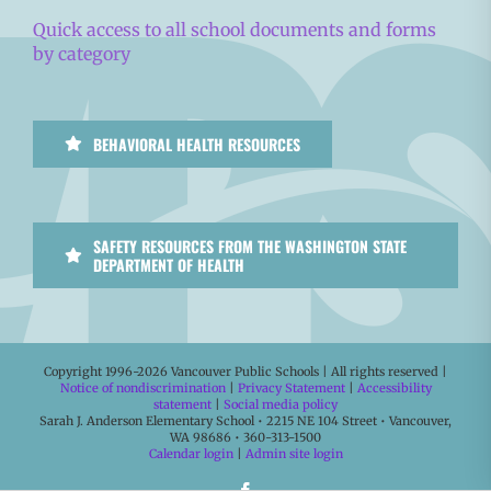
Quick access to all school documents and forms
by category
BEHAVIORAL HEALTH RESOURCES
SAFETY RESOURCES FROM THE WASHINGTON STATE
DEPARTMENT OF HEALTH
Copyright 1996-
2026 Vancouver Public Schools | All rights reserved |
Notice of nondiscrimination
|
Privacy Statement
|
Accessibility
statement
|
Social media policy
Sarah J. Anderson Elementary School • 2215 NE 104 Street • Vancouver,
WA 98686 • 360-313-1500
Calendar login
|
Admin site login
Facebook