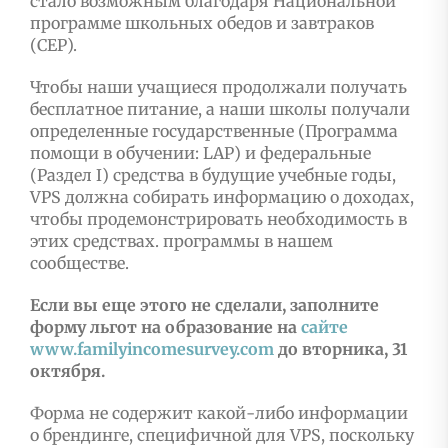
стало возможным благодаря Национальной
программе школьных обедов и завтраков
(CEP).
Чтобы наши учащиеся продолжали получать
бесплатное питание, а наши школы получали
определенные государственные (Программа
помощи в обучении: LAP) и федеральные
(Раздел I) средства в будущие учебные годы,
VPS должна собирать информацию о доходах,
чтобы продемонстрировать необходимость в
этих средствах. программы в нашем
сообществе.
Если вы еще этого не сделали, заполните
форму льгот на образование на
сайте
www.familyincomesurvey.com
до вторника, 31
октября.
Форма не содержит какой-либо информации
о брендинге, специфичной для VPS, поскольку