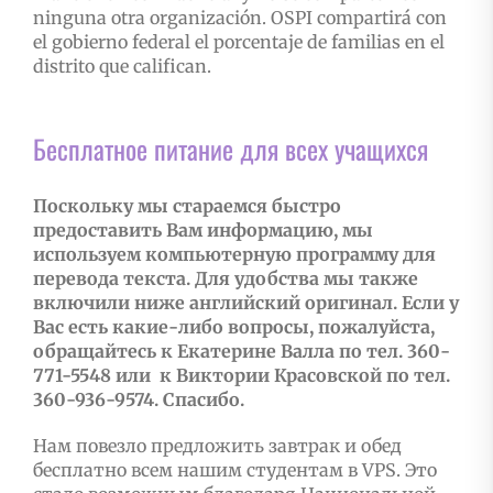
ninguna otra organización. OSPI compartirá con
el gobierno federal el porcentaje de familias en el
distrito que califican.
Бесплатное питание для всех учащихся
Поскольку мы стараемся быстро
предоставить Вам информацию, мы
используем компьютерную программу для
перевода текста. Для удобства мы также
включили ниже английский оригинал. Если у
Вас есть какие-либо вопросы, пожалуйста,
обращайтесь к Екатерине Валла по тел. 360-
771-5548 или к Виктории Красовской по тел.
360-936-9574. Спасибо.
Нам повезло предложить завтрак и обед
бесплатно всем нашим студентам в VPS. Это