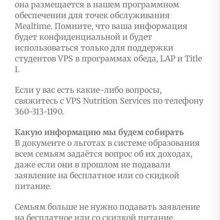
она размещается в нашем программном
обеспечении для точек обслуживания
Mealtime. Помните, что ваша информация
будет конфиденциальной и будет
использоваться только для поддержки
студентов VPS в программах обеда, LAP и Title
I.
Если у вас есть какие-либо вопросы,
свяжитесь с VPS Nutrition Services по телефону
360-313-1190.
Какую информацию мы будем собирать
В документе о льготах в системе образования
всем семьям задаётся вопрос об их доходах,
даже если они в прошлом не подавали
заявление на бесплатное или со скидкой
питание.
Семьям больше не нужно подавать заявление
на бесплатное или со скидкой питание.