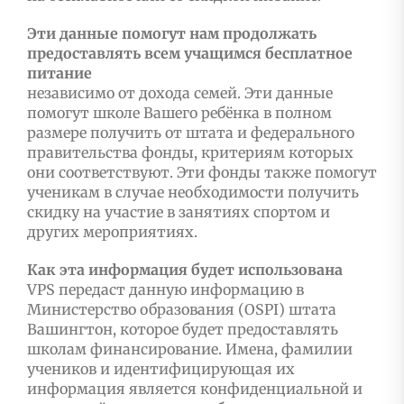
Эти данные помогут нам продолжать
предоставлять всем учащимся бесплатное
питание
независимо от дохода семей. Эти данные
помогут школе Вашего ребёнка в полном
размере получить от штата и федерального
правительства фонды, критериям которых
они соответствуют. Эти фонды также помогут
ученикам в случае необходимости получить
скидку на участие в занятиях спортом и
других мероприятиях.
Как эта информация будет использована
VPS передаст данную информацию в
Министерство образования (OSPI) штата
Вашингтон, которое будет предоставлять
школам финансирование. Имена, фамилии
учеников и идентифицирующая их
информация является конфиденциальной и