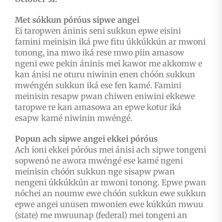
Met sókkun póróus sipwe angei
Ei taropwen áninis seni sukkun epwe eisini
famini meinisin iká pwe fitu úkkúkkún ar mwoni
tonong, ina mwo iká rese mwo piin amasow
ngeni ewe pekin áninis mei kawor me akkomw e
kan ánisi ne oturu niwinin enen chóón sukkun
mwéngén sukkun iká ese fen kamé. Famini
meinisin resapw pwan chiwen eniwini ekkewe
taropwe re kan amasowa an epwe kotur iká
esapw kamé niwinin mwéngé.
Popun ach sipwe angei ekkei póróus
Ach ioni ekkei póróus mei ánisi ach sipwe tongeni
sopwenó ne awora mwéngé ese kamé ngeni
meinisin chóón sukkun nge sisapw pwan
nengeni úkkúkkún ar mwoni tonong. Epwe pwan
nóchei an noumw ewe chóón sukkun ewe sukkun
epwe angei unusen mwonien ewe kúkkún mwuu
(state) me mwuunap (federal) mei tongeni an