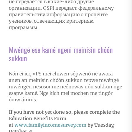
не передаётся в какие-либо другие
организации. OSPI передаст федеральному
правительству информацию о проценте
учеников, отвечающих критериям
программы.
Mwéngé ese kamé ngeni meinisin chóón
sukkun
Nón ei ier, VPS mei chiwen sópwenó ne awora
anen an meinisin chóón sukkun repwe mwéngé
mwéngén nesosor me neónowas nón sukkun nge
esapw kamé. Nge kich mei mochen me tingór
ómw áninis.
If you have not yet done so, please complete the
Education Benefits Form
at
www.familyincomesurvey.com
by Tuesday,
October 31.