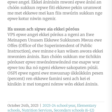
epwe angei. Ekkei áninisin mwoni epwe ánisi an
chóón sukkun repwe fiti ekkewe pekin urumwot
me met ekkewe mei kan fiis mwúrin sukkun nge
epwe kotur niwin ngenir.
Ifa ussun ach sipwe aia ekkei póróus
VPS epwe angei ekkei póróus a ngeni an Ewe
Meinapen Unusen Ekkewe Sukkunen Mwuu ewe
Offes (Office of the Superintendent of Public
Instruction), ewe minne e kan wiisen awora ekkei
mwonien áninis. Itan chóón sukkun me tichikin
póróuser epwe mwónómwónónó me esapw wor
epwe tou ika nó ngeni ekkewe sakopaten pútái.
OSPI epwe ngeni ewe mwuunap úkkúkkún pesen
(percent) ren ekkewe famini seni ach kei ei
kinikin ir mei tongeni nómw wón ekkei áninis.
October 24th, 2023
|
2023-24 school year
,
Elementary
schools
,
Nutrition Services
,
Secondary schools (6-12)