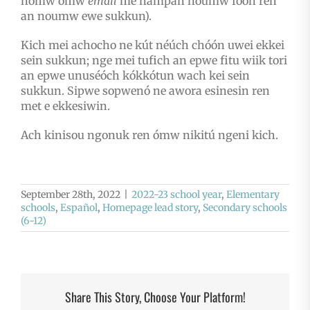
nómw ómw
email
me nampan noumw foon ren
an noumw ewe sukkun).
Kich mei achocho ne kút néúch chóón uwei ekkei
sein sukkun; nge mei tufich an epwe fitu wiik tori
an epwe unuséóch kókkótun wach kei sein
sukkun. Sipwe sopwenó ne awora esinesin ren
met e ekkesiwin.
Ach kinisou ngonuk ren ómw nikitú ngeni kich.
September 28th, 2022
|
2022-23 school year
,
Elementary
schools
,
Español
,
Homepage lead story
,
Secondary schools
(6-12)
Share This Story, Choose Your Platform!