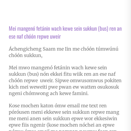
Mei mangenó fetánin wach kewe sein sukkun (bus) ren an
ese naf chóón repwe uweir
Áchengicheng Saam me Iin me chóón túmwúnú
chóón sukkun,
Mei mwo mangenó fetánin wach kewe sein
sukkun (bus) nón ekkei fitu wiik ren an ese naf
chóón repwe uweir. Sipwe omwusomwus pokiten
kich mei weweiti pwe pwan ew watten osukosuk
ngeni chómwong ach kewe famini.
Kose mochen katon ómw email me text ren
póróusen meni ekkewe sein sukkun repwe mang
me meni anen sein sukkun epwe wor ekkesiwin
epwe fiis ngenir (kose mochen nóchei an epwe