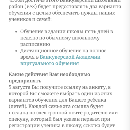
район (
VPS
) будет предоставлять два варианта
обучения с целью обеспечить нужды наших
учеников и семей:
Обучение в здании школы пять дней в
неделю по обычному школьному
расписанию
Дистанционное обучение на полное
время в
Ванкуверской Академии
виртуального обучения
Какие действия Вам необходимо
предпринять
5 августа Вы получите ссылку на анкету, в
которой Вы сможете выбрать один из этих
вариантов обучения для Вашего ребёнка
(детей). Каждой семье эта ссылка будет
послана по электронной почте родителю или
опекуну, который был указан первым при
регистрации ученика в школу; ссылка будет