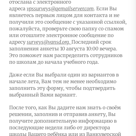
отослана с электронного
адреса
vpssurveys@qemailserver.com
. Если Вы
являетесь первым лицом для контакта и не
получили это сообщение с указанной ссылкой,
пожалуйста, проверьте свою папку со спамом
или отошлите электронное сообщение по
адресу
surveys@vansd.org
.
Последний срок
заполнения анкеты 10 августа 10:00 вечера.
Это поможет нам распределить сотрудников
по школам до начала учебного года.
Даже если Вы выбрали один из вариантов в
начале лета, Вам тем не менее необходимо
заполнить эту форму, чтобы подтвердить
выбранный Вами вариант.
После того, как Вы дадите нам знать о своём
решении, заполнив и отправив анкету, Вы
получите дополнительную информацию в
последующие недели либо от директора
школы Вашего ребёнка или из Ванкуверской