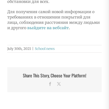
обстановки для всех.
Для получения самой новой информации о
требованиях в отношении покрытий для
лица, соблюдения расстояния между людьми
и другого
выйдите на вебсайт
.
July 30th, 2021
|
School news
Share This Story, Choose Your Platform!
Facebook
X