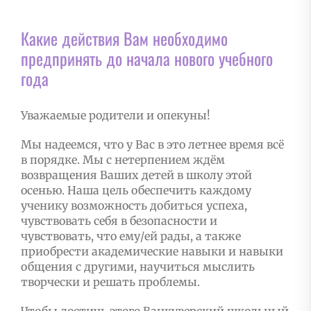
Какие действия Вам необходимо
предпринять до начала нового учебного
года
Уважаемые родители и опекуны!
Мы надеемся, что у Вас в это летнее время всё
в порядке. Мы с нетерпением ждём
возвращения Ваших детей в школу этой
осенью. Наша цель обеспечить каждому
ученику возможность добиться успеха,
чувствовать себя в безопасности и
чувствовать, что ему/ей рады, а также
приобрести академические навыки и навыки
общения с другими, научиться мыслить
творчески и решать проблемы.
Чтобы достичь этого Ванкуверский школьный