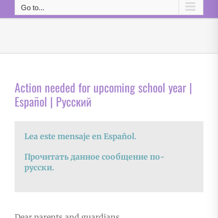
Go to...
Action needed for upcoming school year |
Español | Русский
Lea este mensaje en Español.
Прочитать данное сообщение по-
русски.
Dear parents and guardians,