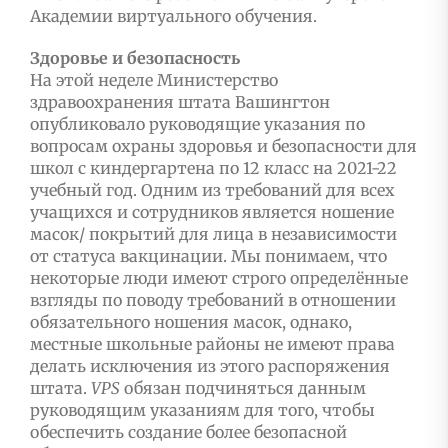
Академии виртуального обучения.
Здоровье и безопасность
На этой неделе Министерство
здравоохранения штата Вашингтон
опубликовало руководящие указания по
вопросам охраны здоровья и безопасности для
школ с киндергартена по 12 класс на 2021-22
учебный год. Одним из требований для всех
учащихся и сотрудников является ношение
масок/ покрытий для лица в независимости
от статуса вакцинации. Мы понимаем, что
некоторые люди имеют строго определённые
взгляды по поводу требований в отношении
обязательного ношения масок, однако,
местные школьные районы не имеют права
делать исключения из этого распоряжения
штата.
VPS
обязан подчиняться данным
руководящим указаниям для того, чтобы
обеспечить создание более безопасной