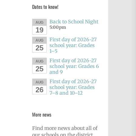
Dates to know!
Back to School Night
AUG
5:00pm
19
First day of 2026-27
AUG
school year: Grades
25
1–5
First day of 2026-27
AUG
school year: Grades 6
25
and 9
First day of 2026-27
AUG
school year: Grades
26
7–8 and 10–12
More news
Find more news about all of
our schools on the district