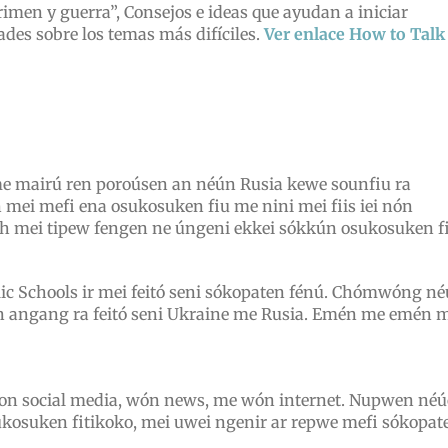
imen y guerra”, Consejos e ideas que ayudan a iniciar
ades sobre los temas más difíciles.
Ver enlace How to Talk
mairú ren poroúsen an néún Rusia kewe sounfiu ra
ei mefi ena osukosuken fiu me nini mei fiis iei nón
ch mei tipew fengen ne úngeni ekkei sókkún osukosuken f
 Schools ir mei feitó seni sókopaten fénú. Chómwóng n
n angang ra feitó seni Ukraine me Rusia. Emén me emén 
won social media, wón news, me wón internet. Nupwen né
ukosuken fitikoko, mei uwei ngenir ar repwe mefi sókopat