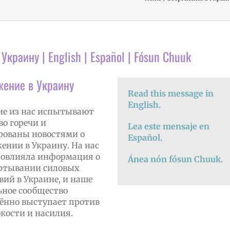
Украину | English | Español | Fósun Chuuk
жение в Украину
Read this message in
English.
е из нас испытывают
во горечи и
Lea este mensaje en
ованы новостями о
Español.
ении в Украину. На нас
повлияла информация о
Ánea nón fósun Chuuk.
ртывании силовых
вий в Украине, и наше
ное сообщество
ённо выступает против
кости и насилия.