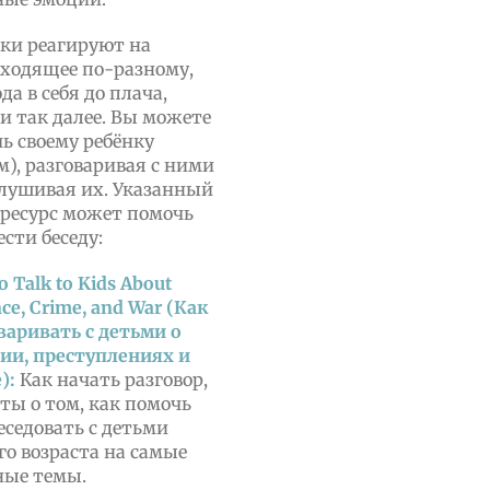
ки реагируют на
ходящее по-разному,
да в себя до плача,
 и так далее. Вы можете
ь своему ребёнку
м), разговаривая с ними
лушивая их. Указанный
ресурс может помочь
ести беседу:
o Talk to Kids About
nce, Crime, and War (Как
варивать с детьми о
ии, преступлениях и
):
Как начать разговор,
еты о том, как помочь
еседовать с детьми
го возраста на самые
ные темы.