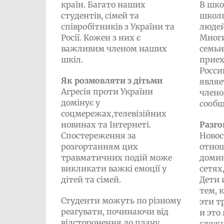
країн. Багато наших
В шко
студентів, сімей та
школь
співробітників з України та
людей
Росії. Кожен з них є
Многи
важливим членом наших
семьи
шкiл.
приех
Росси
Як розмовляти з дітьми
являе
Агресія проти України
члено
домінує у
сообщ
соцмережах,телевізійних
новинах та Інтернеті.
Разго
Спостереження за
Новос
розгортанням цих
отно
травматичних подій може
доми
викликати важкі емоції у
сетях
дітей та сімей.
Дети 
тем, 
Студенти можуть по різному
эти т
реагувати, починаючи від
и это
відсторонення до плачу,
сложн