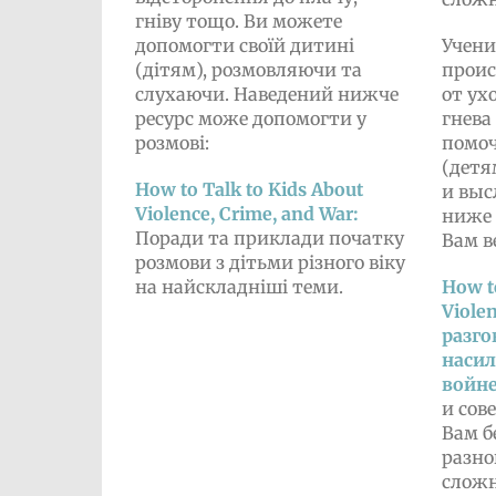
гніву тощо. Ви можете
допомогти своїй дитині
Учени
(дітям), розмовляючи та
проис
слухаючи. Наведений нижче
от ухо
ресурс може допомогти у
гнева
розмові:
помоч
(детя
How to Talk to Kids About
и выс
Violence, Crime, and War:
ниже 
Поради та приклади початку
Вам в
розмови з дітьми різного віку
на найскладніші теми.
How t
Viole
разго
насил
войне
и сов
Вам б
разно
слож