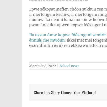
Epwe sókopat mefien chóón sukkun ren met
ir mei tongeni kechiw, ir mei tongeni ni
noumw iká néúmi kana nón omw kopwe fóós
pwan ánisuk nupwen kopwe fóós ngeni 
Ifa ussun ómw kopwe fóós ngeni semirit r
énnúk, me mwóun
: Ikkei met mei tonge
(ese nifinifin ierir) ren ekkewe mettóch me
March 2nd, 2022
|
School news
Share This Story, Choose Your Platform!