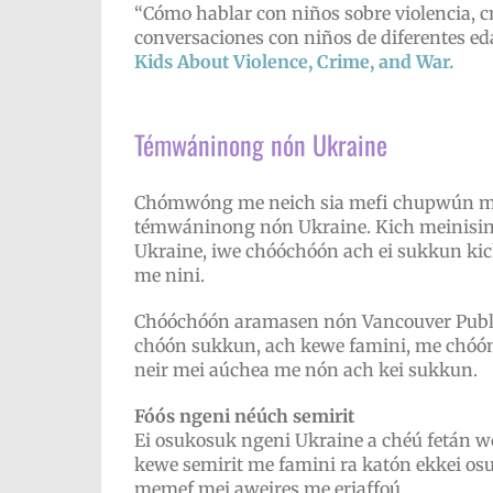
“Cómo hablar con niños sobre violencia, cr
conversaciones con niños de diferentes ed
Kids About Violence, Crime, and War.
Témwáninong nón Ukraine
Chómwóng me neich sia mefi chupwún me 
témwáninong nón Ukraine. Kich meinisin m
Ukraine, iwe chóóchóón ach ei sukkun ki
me nini.
Chóóchóón aramasen nón Vancouver Public
chóón sukkun, ach kewe famini, me chóó
neir mei aúchea me nón ach kei sukkun.
Fóós ngeni néúch semirit
Ei osukosuk ngeni Ukraine a chéú fetán 
kewe semirit me famini ra katón ekkei os
memef mei aweires me eriaffoú.