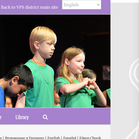
Back to VPS district main site
r
Library
 | Вторжение в Украину | English | Español | Fósun Chuuk