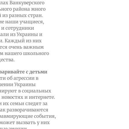
лах Ванкуверского
ного района много
 из разных стран.
е наши учащиеся,
 и сотрудники
али из Украины и
и. Каждый из них
тся очень важным
м нашего школьного
ества.
варивайте с детьми
ти об агрессии в
шении Украины
нируют в социальных
, новостях и интернете.
и их семьи следят за
как разворачиваются
равмирующие события,
 может вызвать у них
ые эмоции.