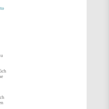
 to
iu
éúch
me
úch
en