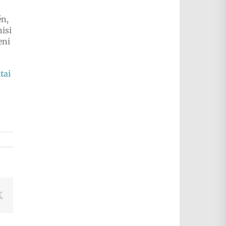
én,
isi
eni
tai
book
X