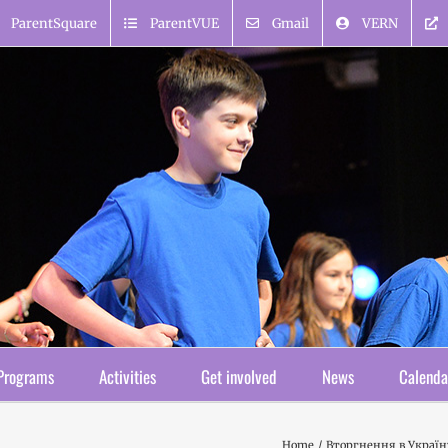
ParentSquare
ParentVUE
Gmail
VERN
Programs
Activities
Get involved
News
Calenda
Home
Вторгнення в Україну