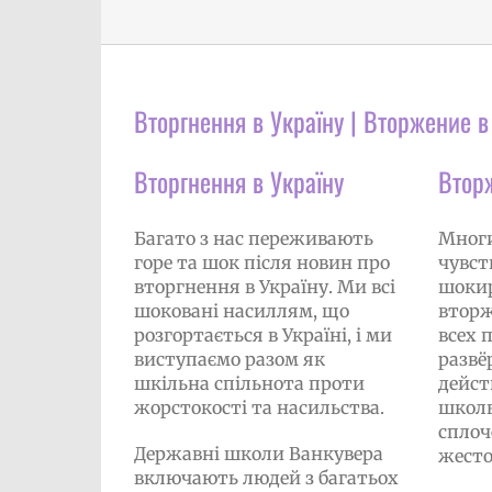
Вторгнення в Україну | Вторжение в 
Вторгнення в Україну
Втор
Багато з нас переживають
Многи
горе та шок після новин про
чувст
вторгнення в Україну. Ми всі
шокир
шоковані насиллям, що
вторж
розгортається в Україні, і ми
всех 
виступаємо разом як
развё
шкільна спільнота проти
дейст
жорстокості та насильства.
школь
сплоч
Державні школи Ванкувера
жесто
включають людей з багатьох